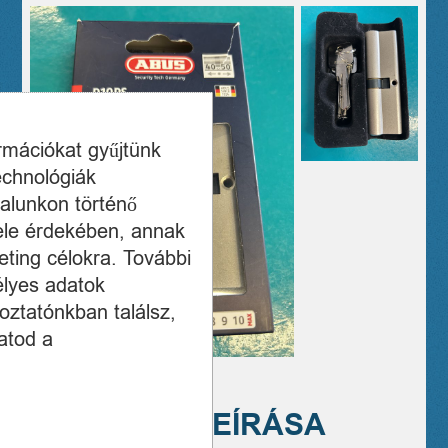
ormációkat gyűjtünk
echnológiák
alunkon történő
ele érdekében, annak
ting célokra. További
élyes adatok
oztatónkban találsz,
atod a
A TERMÉK LEÍRÁSA