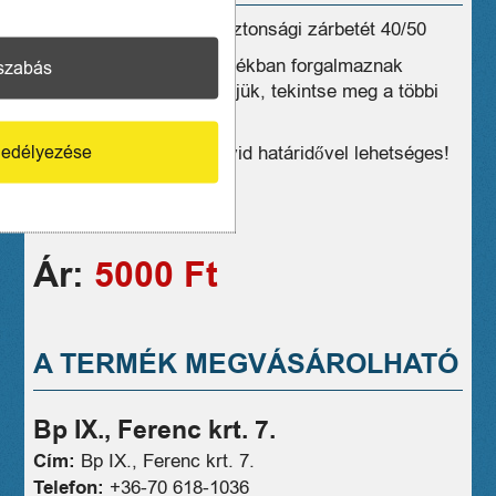
Eladó Új Abus D10PS biztonsági zárbetét 40/50
Üzleteink széles választékban forgalmaznak
szabás
hasonló eszközöket, kérjük, tekintse meg a többi
termékünket is!
edélyezése
Kiszállítás, postázás rövid határidővel lehetséges!
1 hónap jótállás
06706181036
Ár:
5000 Ft
A TERMÉK MEGVÁSÁROLHATÓ
Bp IX., Ferenc krt. 7.
Cím:
Bp IX., Ferenc krt. 7.
Telefon:
+36-70 618-1036