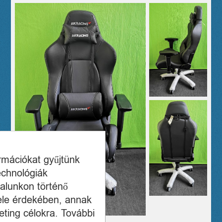
ormációkat gyűjtünk
echnológiák
alunkon történő
ele érdekében, annak
ting célokra. További