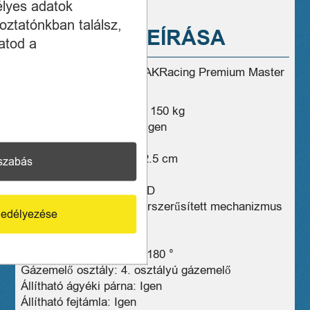
élyes adatok
oztatónkban találsz,
A TERMÉK LEÍRÁSA
atod a
Eladó ÚJ, összeszerelt AKRacing Premium Master
gamer szék!
Maximális terhelhetőség 150 kg
Állítható ülésmagasság Igen
Ülésszélesség 55.8 cm
Ülésmagasság 35.5 – 42.5 cm
szabás
Ülésmélység 50 cm
Állítható kartámaszok: 4D
Mechanizmus típusa: korszerűsített mechanizmus
edélyezése
Állítható dőlésszög: 12 °
Dőlészár: Igen
Háttámla dönthetősége: 180 °
Gázemelő osztály: 4. osztályú gázemelő
Állítható ágyéki párna: Igen
Állítható fejtámla: Igen