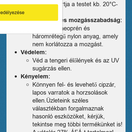
melegen tartja a testet kb. 20°C-
os vízben.
edélyezése
Rugalmasság és mozgásszabadság:
Rugalmas neoprén és
háromrétegű nylon anyag, amely
nem korlátozza a mozgást.
Védelem:
Véd a tengeri élőlények és az UV
sugárzás ellen.
Kényelem:
Könnyen fel- és levehető cipzár,
lapos varratok a horzsolások
ellen.Üzleteink széles
választékban forgalmaznak
hasonló eszközöket, kérjük,
tekintse meg többi termékünket is!