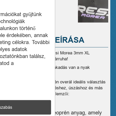
ormációkat gyűjtünk
echnológiák
alunkon történő
ele érdekében, annak
A TERMÉK LEÍRÁSA
ting célokra. További
élyes adatok
Eladó ÚJ, de sérűlt Cressi Morea 3mm XL
oztatónkban találsz,
egyrészes neoprém búvárruha!
atod a
A képen látható apró szakadás van a nyak
közelében.
Ez a 3 mm-es női neoprén overál ideális választás
búvárkodáshoz, szörfözéshez, úszáshoz és más
vízi sportokhoz. Főbb jellemzői:
Hőszigetelés:
szabás
3 mm-es neoprén anyag, amely