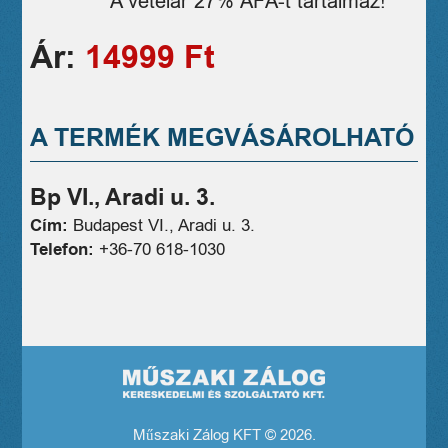
A vételár 27% ÁFÁ-t tartalmaz!
Ár:
14999 Ft
A TERMÉK MEGVÁSÁROLHATÓ
Bp VI., Aradi u. 3.
Cím:
Budapest VI., Aradi u. 3.
Telefon:
+36-70 618-1030
Műszaki Zálog KFT © 2026.