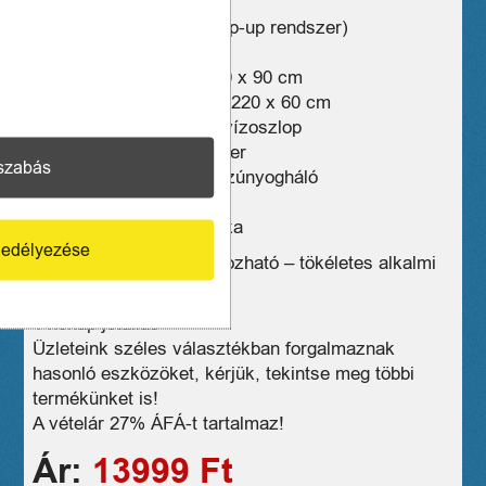
Jellemzők:
– Automata felállítás (pop-up rendszer)
– 2 személyes sátor
–Sátor mérete 120 x 220 x 90 cm
Hálófülke mérete: 120 x 220 x 60 cm
– Vízállóság: 1500 mm vízoszlop
– Anyag: tűzálló poliészter
szabás
– Szellőzőnyílások és szúnyogháló
– Súly: kb. 1,41 kg
– Tartozék: hordozó táska
edélyezése
Kompakt, könnyen hordozható – tökéletes alkalmi
kempingezéshez!
1 hónap jótállás
Üzleteink széles választékban forgalmaznak
hasonló eszközöket, kérjük, tekintse meg többi
termékünket is!
A vételár 27% ÁFÁ-t tartalmaz!
Ár:
13999 Ft