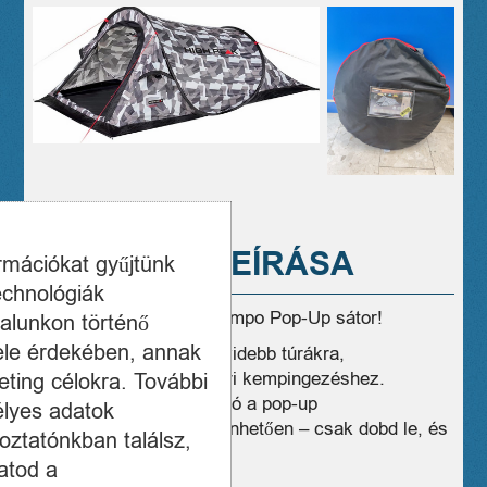
A TERMÉK LEÍRÁSA
ormációkat gyűjtünk
echnológiák
Eladó ÚJ! High Peak Campo Pop-Up sátor!
alunkon történő
ele érdekében, annak
Ideális fesztiválokra, rövidebb túrákra,
strandoláshoz vagy nyári kempingezéshez.
ting célokra. További
Pillanatok alatt felállítható a pop-up
élyes adatok
mechanizmusnak köszönhetően – csak dobd le, és
oztatónkban találsz,
már áll is!
atod a