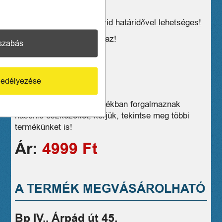
Postázás, kiszállítás rövid határidővel lehetséges!
Az ár 27% ÁFA-t tartalmaz!
szabás
edélyezése
Üzleteink széles választékban forgalmaznak
hasonló eszközöket, kérjük, tekintse meg többi
termékünket is!
Ár:
4999 Ft
A TERMÉK MEGVÁSÁROLHATÓ
Bp IV., Árpád út 45.