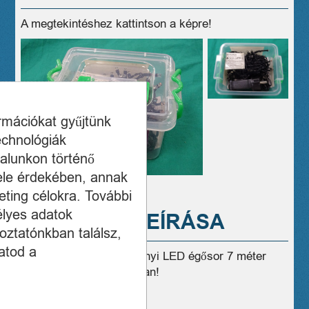
A megtekintéshez kattintson a képre!
ormációkat gyűjtünk
echnológiák
alunkon történő
ele érdekében, annak
ting célokra. További
élyes adatok
A TERMÉK LEÍRÁSA
oztatónkban találsz,
atod a
Eladó Új Home Karácsonyi LED égősor 7 méter
Gyári garancia dobozában!