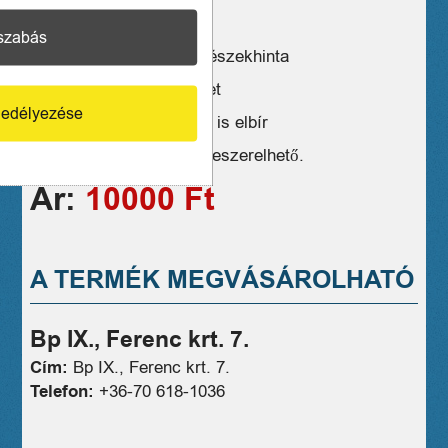
Hudora logó kopott
szabás
90 cm átmérőjű, kerek fészekhinta
időjárásálló vázszerkezet
edélyezése
akár 150 kg-os terhelést is elbír
szerszámok nélkül összeszerelhető.
Ár:
10000 Ft
A TERMÉK MEGVÁSÁROLHATÓ
Bp IX., Ferenc krt. 7.
Cím:
Bp IX., Ferenc krt. 7.
Telefon:
+36-70 618-1036