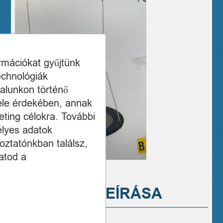
ormációkat gyűjtünk
echnológiák
alunkon történő
ele érdekében, annak
ting célokra. További
élyes adatok
oztatónkban találsz,
atod a
A TERMÉK LEÍRÁSA
Új Hudora fészekhinta