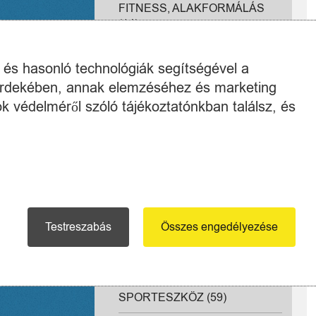
FITNESS, ALAKFORMÁLÁS
(14)
SISAKOK (9)
k és hasonló technológiák segítségével a
SZOBAKERÉKPÁR -
 érdekében, annak elemzéséhez és marketing
ELLIPTIKUS TRÉNER (8)
k védelméről szóló tájékoztatónkban találsz, és
FUTÓ ÉS GYALOGLÓPADOK
(7)
TESTÉPÍTÉS (7)
VÍZI SPORTOK (11)
Testreszabás
Összes engedélyezése
EGYÉB KARDIÓ GÉPEK (5)
KÜZDŐSPORTOK (4)
SPORTESZKÖZ (59)