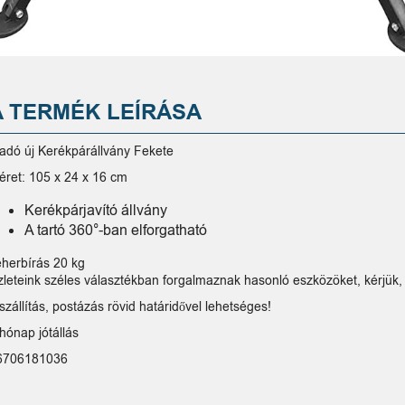
A TERMÉK LEÍRÁSA
ladó új Kerékpárállvány Fekete
éret: 105 x 24 x 16 cm
Kerékpárjavító állvány
A tartó 360°-ban elforgatható
eherbírás 20 kg
zleteink széles választékban forgalmaznak hasonló eszközöket, kérjük, 
szállítás, postázás rövid határidővel lehetséges!
hónap jótállás
6706181036