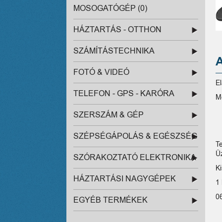
MOSOGATÓGÉP (0)
HÁZTARTÁS - OTTHON
SZÁMÍTÁSTECHNIKA
FOTÓ & VIDEÓ
E
TELEFON - GPS - KARÓRA
M
SZERSZÁM & GÉP
SZÉPSÉGÁPOLÁS & EGÉSZSÉG
T
Ü
SZÓRAKOZTATÓ ELEKTRONIKA
Ki
HÁZTARTÁSI NAGYGÉPEK
1 
0
EGYÉB TERMÉKEK