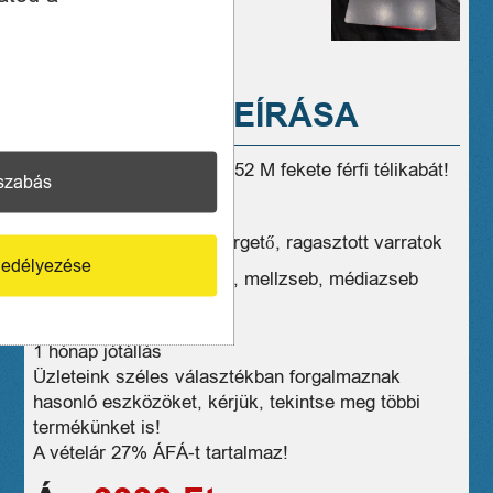
A TERMÉK LEÍRÁSA
Eladó ÚJ! Killtec KOW 152 M fekete férfi télikabát!
szabás
Méret: M
Vízálló, szélálló, vízlepergető, ragasztott varratok
edélyezése
Belső zseb, oldalzsebek, mellzseb, médiazseb
Évszakok: Ősz/tél
1 hónap jótállás
Üzleteink széles választékban forgalmaznak
hasonló eszközöket, kérjük, tekintse meg többi
termékünket is!
A vételár 27% ÁFÁ-t tartalmaz!