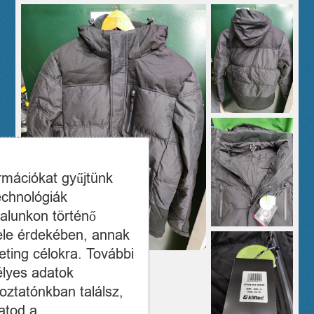
ormációkat gyűjtünk
echnológiák
alunkon történő
ele érdekében, annak
ting célokra. További
élyes adatok
oztatónkban találsz,
atod a