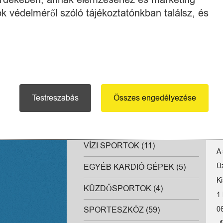
FITNESS, ALAKFORMÁLÁS
k védelméről szóló tájékoztatónkban találsz, és
(14)
SISAKOK (9)
SZOBAKERÉKPÁR -
ELLIPTIKUS TRÉNER (8)
FUTÓ ÉS GYALOGLÓPADOK
Testreszabás
Összes engedélyezése
(7)
E
TESTÉPÍTÉS (7)
V
VÍZI SPORTOK (11)
A
Ü
EGYÉB KARDIÓ GÉPEK (5)
Ki
KÜZDŐSPORTOK (4)
1 
0
SPORTESZKÖZ (59)