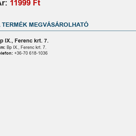
Ár:
11999 Ft
A TERMÉK MEGVÁSÁROLHATÓ
p IX., Ferenc krt. 7.
ím:
Bp IX., Ferenc krt. 7.
elefon:
+36-70 618-1036