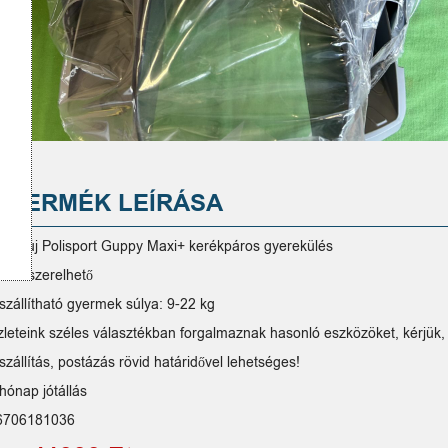
A TERMÉK LEÍRÁSA
ladó új Polisport Guppy Maxi+ kerékpáros gyerekülés
ázra szerelhető
 szállítható gyermek súlya: 9-22 kg
zleteink széles választékban forgalmaznak hasonló eszközöket, kérjük, 
szállítás, postázás rövid határidővel lehetséges!
hónap jótállás
6706181036