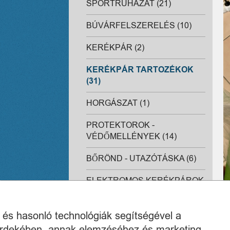
SPORTRUHÁZAT (21)
BÚVÁRFELSZERELÉS (10)
KERÉKPÁR (2)
KERÉKPÁR TARTOZÉKOK
(31)
HORGÁSZAT (1)
PROTEKTOROK -
VÉDŐMELLÉNYEK (14)
BŐRÖND - UTAZÓTÁSKA (6)
ELEKTROMOS KERÉKPÁROK
(0)
TÉLI SPORTOK (1)
k és hasonló technológiák segítségével a
 érdekében, annak elemzéséhez és marketing