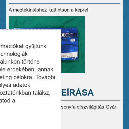
A megtekintéshez kattintson a képre!
ormációkat gyűjtünk
echnológiák
alunkon történő
ele érdekében, annak
ting célokra. További
élyes adatok
A TERMÉK LEÍRÁSA
oztatónkban találsz,
atod a
Eladó Új Somogyi Karácsonyfa díszvilágítás Gyári
garancia dobozában!