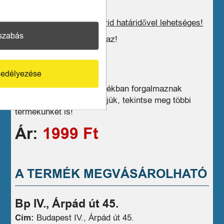
Postázás, kiszállítás rövid határidővel lehetséges!
szabás
Az ár 27% ÁFA-t tartalmaz!
edélyezése
Üzleteink széles választékban forgalmaznak
hasonló eszközöket, kérjük, tekintse meg többi
termékünket is!
Ár:
1999 Ft
A TERMÉK MEGVÁSÁROLHATÓ
Bp IV., Árpád út 45.
Cím:
Budapest IV., Árpád út 45.