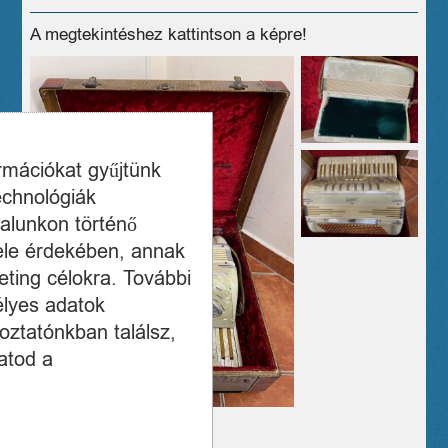
A megtekintéshez kattintson a képre!
ormációkat gyűjtünk
echnológiák
alunkon történő
ele érdekében, annak
ting célokra. További
élyes adatok
oztatónkban találsz,
atod a