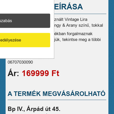
A TERMÉK LEÍRÁSA
Eladó szép állapotú, használt Vintage Lira
szabás
harmonika, Model 25 Göngy & Arany színű, tokkal
Üzleteink széles választékban forgalmaznak
hasonló eszközöket, kérjük, tekintse meg a többi
edélyezése
termékünket is!
1 hónap jótállás
06707030090
Ár:
169999 Ft
A TERMÉK MEGVÁSÁROLHATÓ
Bp IV., Árpád út 45.