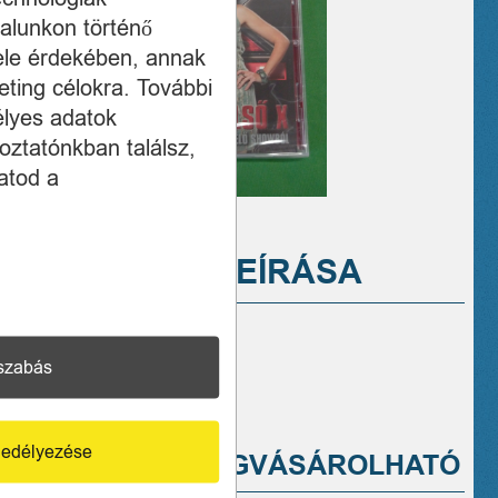
alunkon történő
ele érdekében, annak
ting célokra. További
élyes adatok
oztatónkban találsz,
atod a
A TERMÉK LEÍRÁSA
Wolf Kati CD
Ár:
150 Ft
szabás
edélyezése
A TERMÉK MEGVÁSÁROLHATÓ