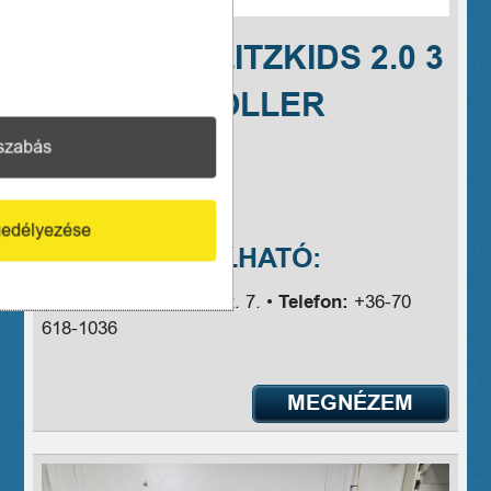
HUDORA FLITZKIDS 2.0 3
KEREKŰ ROLLER
szabás
Ár:
9999 Ft
A TERMÉK
edélyezése
MEGVÁSÁROLHATÓ:
Cím:
Bp IX., Ferenc krt. 7. •
Telefon:
+36-70
618-1036
MEGNÉZEM