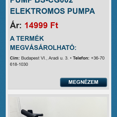
PUMP BS-CG002
ELEKTROMOS PUMPA
Ár:
14999 Ft
A TERMÉK
MEGVÁSÁROLHATÓ:
Cím:
Budapest VI., Aradi u. 3. •
Telefon:
+36-70
618-1030
MEGNÉZEM