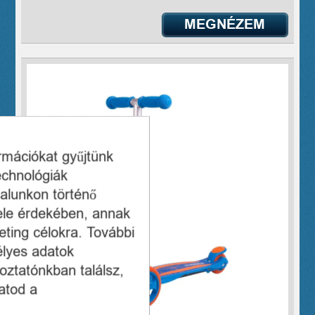
MEGNÉZEM
ormációkat gyűjtünk
echnológiák
alunkon történő
ele érdekében, annak
ting célokra. További
élyes adatok
oztatónkban találsz,
atod a